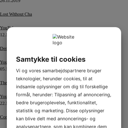
26.11.2019
Lost Without Cha
YouTube
12.11.2019
Den allersidste dans
Samtykke til cookies
YouTube
05.11.2019
Vi og vores samarbejdspartnere bruger
teknologier, herunder cookies, til at
The Little Farmer
(årsdans)
indsamle oplysninger om dig til forskellige
formål, herunder: Tilpasning af annoncering,
YouTube
bedre brugeroplevelse, funktionalitet,
22.10.2019
statistik og marketing. Disse oplysninger
Come Dance With Me
kan blive delt med annoncerings- og
analysepartnere, som kan kombinere dem