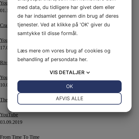
YouTube
med data, du tidligere har givet dem eller
01.10.2019
de har indsamlet gennem din brug af deres
tjenester. Ved at klikke på 'OK' giver du
Crazy Amigo
samtykke til disse formål.
YouTube
17.09.2019
Læs mere om vores brug af cookies og
behandling af persondata
her
.
Rivers of Babylon EZ
VIS
DETALJER
YouTube
10.09.2019
JA
NEJ
OK
JA
NEJ
NØDVENDIGE
PRÆFERENCER
AFVIS ALLE
These Old Boots
JA
NEJ
JA
NEJ
YouTube
MARKETING
STATISTIK
03.09.2019
From Time To Time