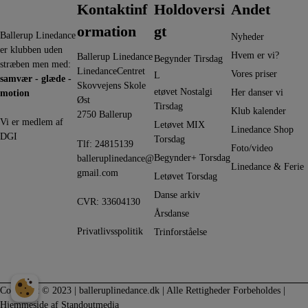
Kontaktinf
Holdoversi
Andet
ormation
gt
Ballerup Linedance
Nyheder
er klubben uden
Hvem er vi?
Ballerup Linedance
Begynder Tirsdag
stræben men med:
LinedanceCentret
Vores priser
L
samvær - glæde -
Skovvejens Skole
etøvet Nostalgi
Her danser vi
motion
Øst
Tirsdag
Klub kalender
2750 Ballerup
Vi er medlem af
Letøvet MIX
Linedance Shop
DGI
Torsdag
Tlf:
24815139
Foto/video
Begynder+ Torsdag
balleruplinedance@
Linedance & Ferie
gmail.com
Letøvet Torsdag
Danse arkiv
CVR: 33604130
Årsdanse
Privatlivsspolitik
Trinforståelse
Copyright © 2023 |
balleruplinedance.dk
| Alle Rettigheder Forbeholdes |
Hjemmeside af
Standoutmedia