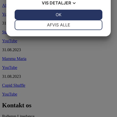
VIS
DETALJER
Always Will
(årsdans)
JA
NEJ
OK
JA
NEJ
YouTube
NØDVENDIGE
PRÆFERENCER
31.08.2023
AFVIS ALLE
Stand By Me
JA
NEJ
JA
NEJ
YouTube
MARKETING
STATISTIK
31.08.2023
Mamma Maria
YouTube
31.08.2023
Cupid Shuffle
YouTube
Kontakt os
Ballerup Linedance