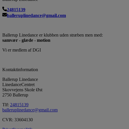
24815139
balleruplinedance@gmail.com
Ballerup Linedance er klubben uden stræben men med:
samvær - glæde - motion
Vi er medlem af DGI
Kontaktinformation
Ballerup Linedance
LinedanceCentret
Skovvejens Skole Øst
2750 Ballerup
Tlf:
24815139
balleruplinedance@gmail.com
CVR: 33604130