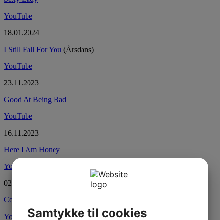
YouTube
18.01.2024
I Still Fall For You
(Årsdans)
YouTube
23.11.2023
Good At Being Bad
YouTube
16.11.2023
Here I Am Honey
YouTube
02.11.2023
Come Dance With Me
Samtykke til cookies
YouTube