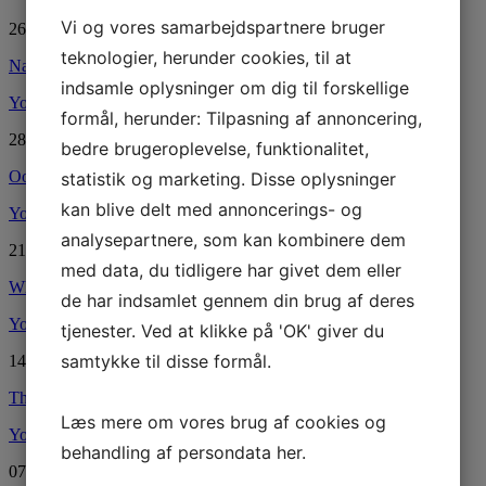
Vi og vores samarbejdspartnere bruger
26.10.2023
teknologier, herunder cookies, til at
Natural
(Årsdans)
indsamle oplysninger om dig til forskellige
YouTube
formål, herunder: Tilpasning af annoncering,
28.09.2023
bedre brugeroplevelse, funktionalitet,
Ooh Boy
statistik og marketing. Disse oplysninger
kan blive delt med annoncerings- og
YouTube
analysepartnere, som kan kombinere dem
21.09.2023
med data, du tidligere har givet dem eller
Who
Needs to Know
de har indsamlet gennem din brug af deres
YouTube
tjenester. Ved at klikke på 'OK' giver du
samtykke til disse formål.
14.09.2023
That Honky Tonk Highway
Læs mere om vores brug af cookies og
YouTube
behandling af persondata
her
.
07.09.2023