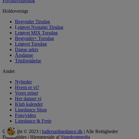
Privatlivsspolitik
Holdoversigt
Begynder Tirsdag
L
etøvet Nostalgi Tirsdag
Letøvet MIX Torsdag
Begynder+ Torsdag
Letøvet Torsdag
Danse arkiv
Årsdanse
Trinforståelse
Andet
Nyheder
Hvem er vi?
Vores priser
Her danser vi
Klub kalender
Linedance Shop
Foto/video
Linedance & Ferie
Copyright © 2023 |
balleruplinedance.dk
| Alle Rettigheder
Forbeholdes | Hjemmeside af
Standoutmedia