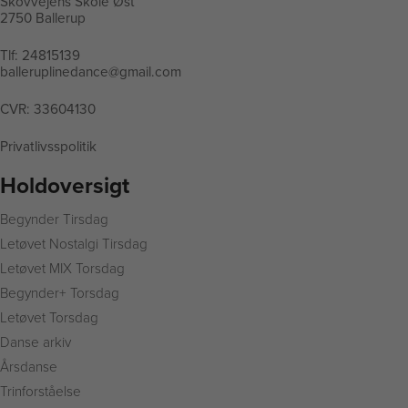
Skovvejens Skole Øst
2750 Ballerup
Tlf:
24815139
balleruplinedance@gmail.com
CVR: 33604130
Privatlivsspolitik
Holdoversigt
Begynder Tirsdag
L
etøvet Nostalgi Tirsdag
Letøvet MIX Torsdag
Begynder+ Torsdag
Letøvet Torsdag
Danse arkiv
Årsdanse
Trinforståelse