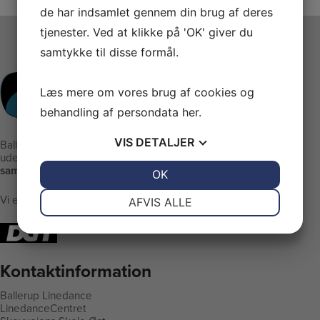
de har indsamlet gennem din brug af deres
tjenester. Ved at klikke på 'OK' giver du
samtykke til disse formål.
Læs mere om vores brug af cookies og
behandling af persondata
her
.
VIS
DETALJER
Ballerup Linedance er klubben
uden stræben men med:
samvær - glæde - motion
JA
NEJ
OK
JA
NEJ
NØDVENDIGE
PRÆFERENCER
Vi er medlem af DGI
AFVIS ALLE
JA
NEJ
JA
NEJ
MARKETING
STATISTIK
Kontaktinformation
Ballerup Linedance
LinedanceCentret