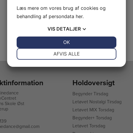
Læs mere om vores brug af cookies og
behandling af persondata
her
.
VIS
DETALJER
JA
NEJ
OK
JA
NEJ
NØDVENDIGE
PRÆFERENCER
AFVIS ALLE
JA
NEJ
JA
NEJ
MARKETING
STATISTIK
ktinformation
Holdoversigt
Linedance
Begynder Tirsdag
eCentret
L
etøvet Nostalgi Tirsdag
ns Skole Øst
erup
Letøvet MIX Torsdag
Begynder+ Torsdag
139
Letøvet Torsdag
linedance@gmail.com