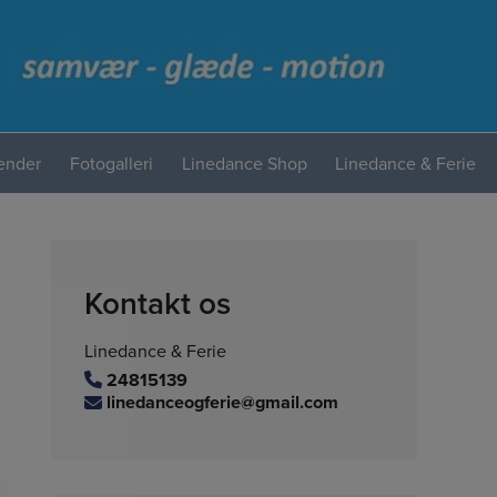
lender
Fotogalleri
Linedance Shop
Linedance & Ferie
Kontakt os
Linedance & Ferie
24815139
linedanceogferie@gmail.com