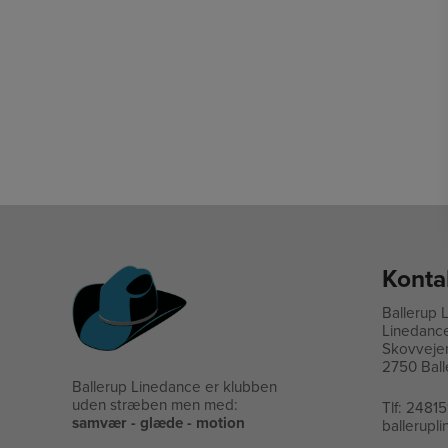
Konta
Ballerup 
Linedanc
Skovveje
2750 Ball
Ballerup Linedance er klubben
uden stræben men med:
Tlf:
24815
samvær - glæde - motion
ballerup