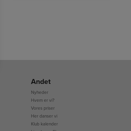
Andet
Nyheder
Hvem er vi?
Vores priser
Her danser vi
Klub kalender