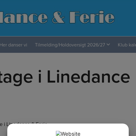
Her danser vi
Tilmelding/Holdoversigt 2026/27
Klub ka
age i Linedance
 i Linedance & Ferie.