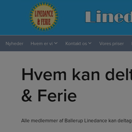
Hop
til
indholdet
Nyheder
Hvem er vi
Kontakt os
Vores priser
Hvem kan delt
& Ferie
Alle medlemmer af Ballerup Linedance kan deltage