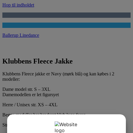
Hop til indholdet
Ballerup Linedance
Klubbens Fleece Jakke
Klubbens Fleece jakke er Navy (mørk blå) og kan købes i 2
modeller:
Dame model str. S – 3XL
Damemodellen er let figursyet
Herre / Unisex str. XS – 4XL
Begge modeller har broderet klub logo foran.
Str. S – 2XL:
Pris 300 kr.