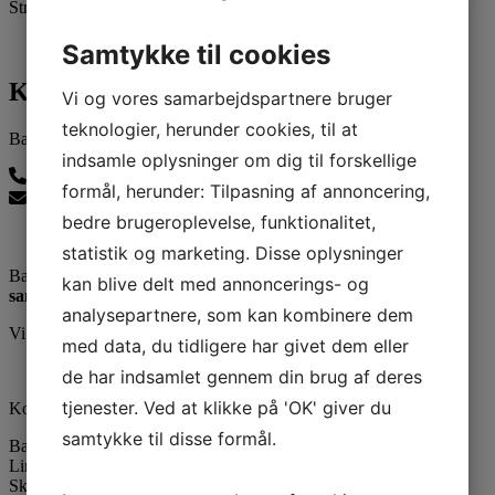
Str. 3XL – 4XL:
Pris 320 kr.
Samtykke til cookies
Kontakt os
Vi og vores samarbejdspartnere bruger
teknologier, herunder cookies, til at
Ballerup Linedance
indsamle oplysninger om dig til forskellige
24815139
formål, herunder: Tilpasning af annoncering,
balleruplinedance@gmail.com
bedre brugeroplevelse, funktionalitet,
statistik og marketing. Disse oplysninger
Ballerup Linedance er klubben uden stræben men med:
kan blive delt med annoncerings- og
samvær - glæde - motion
analysepartnere, som kan kombinere dem
Vi er medlem af DGI
med data, du tidligere har givet dem eller
de har indsamlet gennem din brug af deres
tjenester. Ved at klikke på 'OK' giver du
Kontaktinformation
samtykke til disse formål.
Ballerup Linedance
LinedanceCentret
Skovvejens Skole Øst