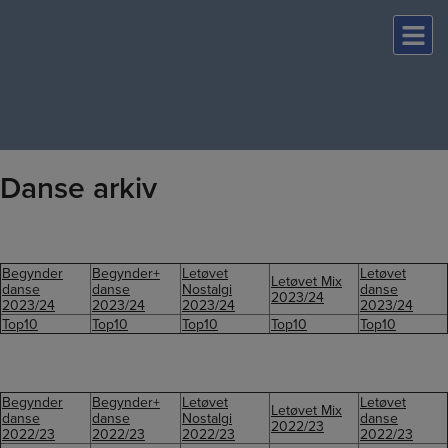
Hop
til
indholdet
Danse arkiv
Begynder
Begynder+
Letøvet
Letøvet
Letøvet Mix
danse
danse
Nostalgi
danse
2023/24
2023/24
2023/24
2023/24
2023/24
Top10
Top10
Top10
Top10
Top10
Begynder
Begynder+
Letøvet
Letøvet
Letøvet Mix
danse
danse
Nostalgi
danse
2022/23
2022/23
2022/23
2022/23
2022/23