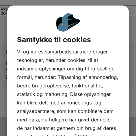
Begynder danse
Letøvede 1 danse
Letøvede 2 danse
2017/18
2017/18
2017/18
Samtykke til cookies
Kontakt os
Vi og vores samarbejdspartnere bruger
teknologier, herunder cookies, til at
Ballerup Linedance
indsamle oplysninger om dig til forskellige
24815139
balleruplinedance@gmail.com
formål, herunder: Tilpasning af annoncering,
bedre brugeroplevelse, funktionalitet,
statistik og marketing. Disse oplysninger
kan blive delt med annoncerings- og
analysepartnere, som kan kombinere dem
med data, du tidligere har givet dem eller
de har indsamlet gennem din brug af deres