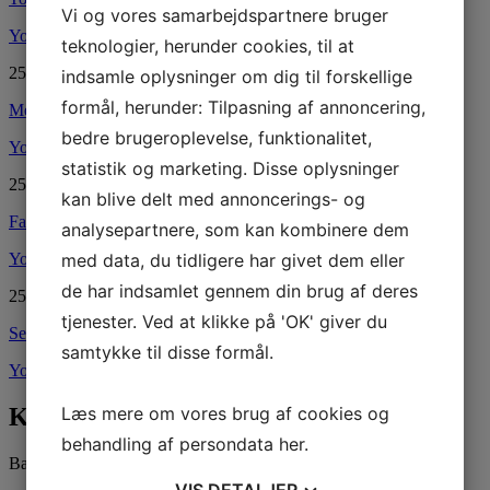
Vi og vores samarbejdspartnere bruger
YouTube
teknologier, herunder cookies, til at
25.08.2020
indsamle oplysninger om dig til forskellige
formål, herunder: Tilpasning af annoncering,
Me And Bobby McGee
bedre brugeroplevelse, funktionalitet,
YouTube
statistik og marketing. Disse oplysninger
25.08.2020
kan blive delt med annoncerings- og
Favorite Bands
analysepartnere, som kan kombinere dem
med data, du tidligere har givet dem eller
YouTube
de har indsamlet gennem din brug af deres
25.08.2020
tjenester. Ved at klikke på 'OK' giver du
Send Me a Letter Amanda
samtykke til disse formål.
YouTube
Læs mere om vores brug af cookies og
Kontakt os
behandling af persondata
her
.
Ballerup Linedance
VIS
DETALJER