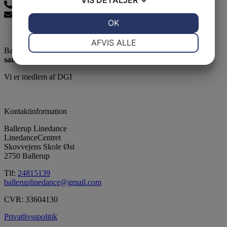
24815139
balleruplinedance@gmail.com
JA
NEJ
OK
JA
NEJ
NØDVENDIGE
PRÆFERENCER
AFVIS ALLE
Ballerup Linedance er klubben uden stræben men med:
JA
NEJ
JA
NEJ
samvær - glæde - motion
MARKETING
STATISTIK
Vi er medlem af DGI
Kontaktinformation
Ballerup Linedance
LinedanceCentret
Skovvejens Skole Øst
2750 Ballerup
Tlf:
24815139
balleruplinedance@gmail.com
CVR: 33604130
Privatlivsspolitik