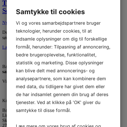
Tilmelding – Juleweekend i
Sønderjylland 🎅🤶
Samtykke til cookies
Nyheder
09. mar 2026
04. aug 2026
Vi og vores samarbejdspartnere bruger
teknologier, herunder cookies, til at
Der er åbent for tilmelding til årets Juleweekend fredag d. 11. –
søndag d. 13. december 2026 😊 I år…
indsamle oplysninger om dig til forskellige
formål, herunder: Tilpasning af annoncering,
Læs mere
bedre brugeroplevelse, funktionalitet,
statistik og marketing. Disse oplysninger
Ballerup Linedance er klubben uden stræben men med:
kan blive delt med annoncerings- og
samvær - glæde - motion
analysepartnere, som kan kombinere dem
Vi er medlem af DGI
med data, du tidligere har givet dem eller
de har indsamlet gennem din brug af deres
Kontaktinformation
tjenester. Ved at klikke på 'OK' giver du
samtykke til disse formål.
Ballerup Linedance
LinedanceCentret
Skovvejens Skole Øst
2750 Ballerup
Læs mere om vores brug af cookies og