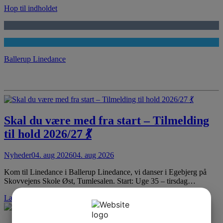
Hop til indholdet
Ballerup Linedance
Skal du være med fra start – Tilmelding
til hold 2026/27 💃
Nyheder
04. aug 2026
04. aug 2026
Kom til Linedance i Ballerup Linedance, vi danser i Egebjerg på
Skovvejens Skole Øst, Tumlesalen. Start: Uge 35 – tirsdag…
Læs mere