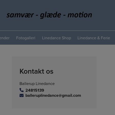
lender
Fotogalleri
Linedance Shop
Linedance & Ferie
Kontakt os
Ballerup Linedance
24815139
balleruplinedance@gmail.com