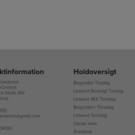
ktinformation
Holdoversigt
Linedance
Begynder Tirsdag
eCentret
L
etøvet Nostalgi Tirsdag
ns Skole Øst
erup
Letøvet MIX Torsdag
Begynder+ Torsdag
139
Letøvet Torsdag
linedance@gmail.com
Danse arkiv
04130
Årsdanse