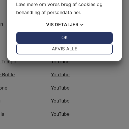
Læs mere om vores brug af cookies og
YouTube
behandling af persondata
her
.
in
YouTube
VIS
DETALJER
JA
NEJ
OK
JA
NEJ
YouTube
NØDVENDIGE
PRÆFERENCER
AFVIS ALLE
JA
NEJ
JA
NEJ
r Tempo
YouTube
MARKETING
STATISTIK
 Bottle
YouTube
tone
YouTube
u
YouTube
 la
YouTube