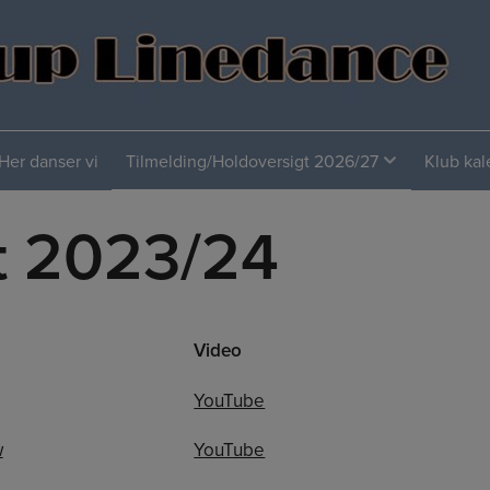
Her danser vi
Tilmelding/Holdoversigt 2026/27
Klub ka
t 2023/24
Video
YouTube
w
YouTube