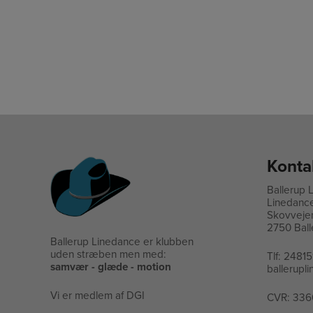
Konta
Ballerup 
Linedanc
Skovveje
2750 Ball
Ballerup Linedance er klubben
uden stræben men med:
Tlf:
24815
samvær - glæde - motion
ballerup
Vi er medlem af DGI
CVR: 336