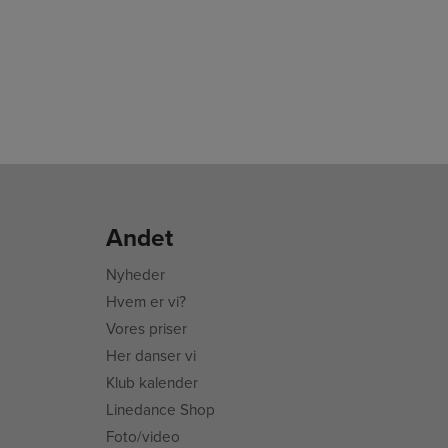
Andet
Nyheder
Hvem er vi?
Vores priser
Her danser vi
Klub kalender
Linedance Shop
Foto/video