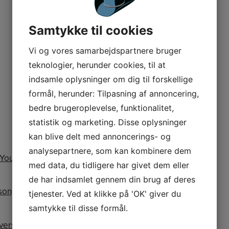
YouTube
Samtykke til cookies
YouTube
Vi og vores samarbejdspartnere bruger
YouTube
teknologier, herunder cookies, til at
YouTube
indsamle oplysninger om dig til forskellige
formål, herunder: Tilpasning af annoncering,
YouTube
bedre brugeroplevelse, funktionalitet,
statistik og marketing. Disse oplysninger
YouTube
kan blive delt med annoncerings- og
analysepartnere, som kan kombinere dem
r You
YouTube
med data, du tidligere har givet dem eller
de har indsamlet gennem din brug af deres
song
YouTube
tjenester. Ved at klikke på 'OK' giver du
samtykke til disse formål.
vers
YouTube