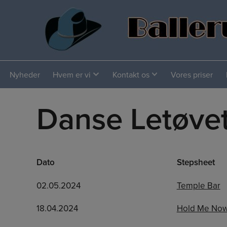
Hop
til
indholdet
Nyheder
Hvem er vi
Kontakt os
Vores priser
Danse Letøve
Dato
Stepsheet
02.05.2024
Temple Bar
18.04.2024
Hold Me No