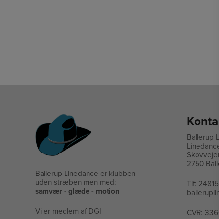
Konta
Ballerup 
Linedanc
Skovveje
2750 Ball
Ballerup Linedance er klubben
uden stræben men med:
Tlf:
24815
samvær - glæde - motion
ballerup
Vi er medlem af DGI
CVR: 336