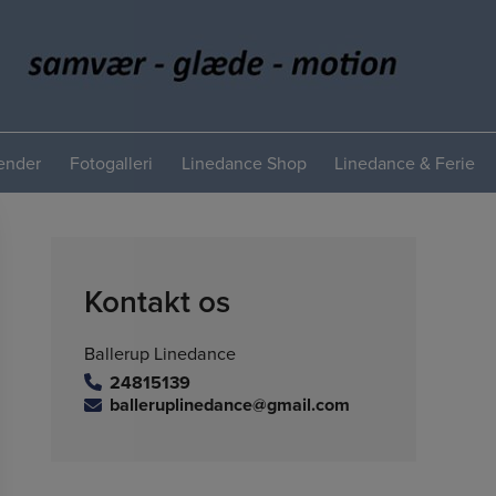
lender
Fotogalleri
Linedance Shop
Linedance & Ferie
Kontakt os
Ballerup Linedance
24815139
balleruplinedance@gmail.com