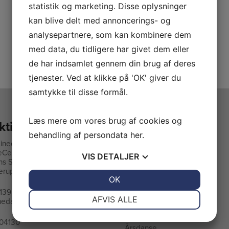
statistik og marketing. Disse oplysninger
kan blive delt med annoncerings- og
analysepartnere, som kan kombinere dem
med data, du tidligere har givet dem eller
de har indsamlet gennem din brug af deres
tjenester. Ved at klikke på 'OK' giver du
samtykke til disse formål.
Læs mere om vores brug af cookies og
ktinformation
Holdoversigt
behandling af persondata
her
.
Linedance
Begynder Tirsdag
eCentret
VIS
DETALJER
L
etøvet Nostalgi Tirsdag
ns Skole Øst
erup
Letøvet MIX Torsdag
JA
NEJ
OK
JA
NEJ
Begynder+ Torsdag
139
NØDVENDIGE
PRÆFERENCER
AFVIS ALLE
Letøvet Torsdag
linedance@gmail.com
Danse arkiv
JA
NEJ
JA
NEJ
04130
Årsdanse