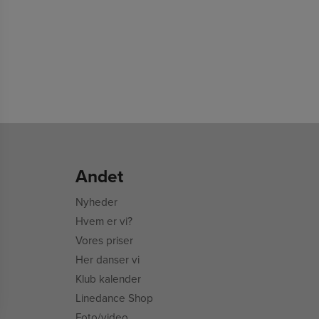
Andet
Nyheder
Hvem er vi?
Vores priser
Her danser vi
Klub kalender
Linedance Shop
Foto/video