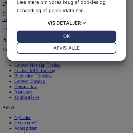
Læs mere om vores brug af cookies og
2750 Ballerup
behandling af persondata
her
.
Tlf:
24815139
balleruplinedance@gmail.com
VIS
DETALJER
CVR: 33604130
JA
NEJ
OK
JA
NEJ
Privatlivsspolitik
NØDVENDIGE
PRÆFERENCER
AFVIS ALLE
Holdoversigt
JA
NEJ
JA
NEJ
Begynder Tirsdag
L
etøvet Nostalgi Tirsdag
MARKETING
STATISTIK
Letøvet MIX Torsdag
Begynder+ Torsdag
Letøvet Torsdag
Danse arkiv
Årsdanse
Trinforståelse
Andet
Nyheder
Hvem er vi?
Vores priser