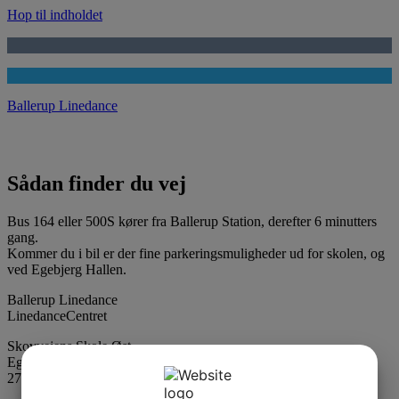
Hop til indholdet
Ballerup Linedance
Sådan finder du vej
Bus 164 eller 500S kører fra Ballerup Station, derefter 6 minutters
gang.
Kommer du i bil er der fine parkeringsmuligheder ud for skolen, og
ved Egebjerg Hallen.
Ballerup Linedance
LinedanceCentret
Skovvejens Skole Øst
Egebjergvang 80
2750 Ballerup