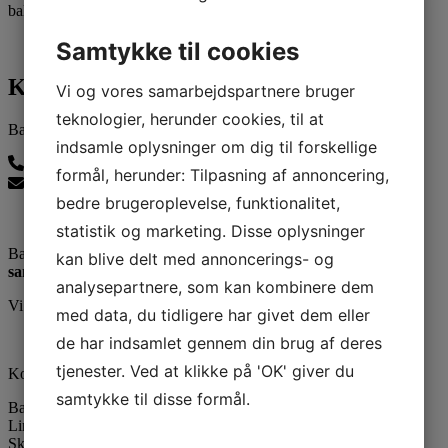
balleruplinedance@gmail.com
Samtykke til cookies
Kontakt os
Vi og vores samarbejdspartnere bruger
teknologier, herunder cookies, til at
Ballerup Linedance
indsamle oplysninger om dig til forskellige
24815139
formål, herunder: Tilpasning af annoncering,
balleruplinedance@gmail.com
bedre brugeroplevelse, funktionalitet,
statistik og marketing. Disse oplysninger
Ballerup Linedance er klubben uden stræben men med:
kan blive delt med annoncerings- og
samvær - glæde - motion
analysepartnere, som kan kombinere dem
Vi er medlem af DGI
med data, du tidligere har givet dem eller
de har indsamlet gennem din brug af deres
tjenester. Ved at klikke på 'OK' giver du
Kontaktinformation
samtykke til disse formål.
Ballerup Linedance
LinedanceCentret
Skovvejens Skole Øst