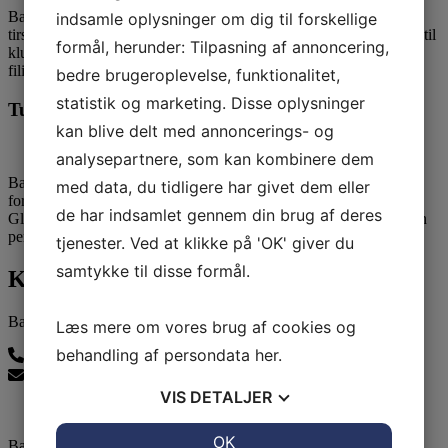
Ballerup Linedance søgte Nordea Fonden, og på vores danseaften
indsamle oplysninger om dig til forskellige
tirsdag d. 8. november 2011, fik vi overrakt en check på 5.000 kr. til
formål, herunder: Tilpasning af annoncering,
klubbens aktiviteter af Kirsten Forup fra Nordea Bankråd, og
filialdirektør Jan Møller fra Nordea i Ballerup.
bedre brugeroplevelse, funktionalitet,
statistik og marketing. Disse oplysninger
Tuborgfondet
kan blive delt med annoncerings- og
analysepartnere, som kan kombinere dem
Ballerup Linedance var en nystartet klub, og vi søgte i den
med data, du tidligere har givet dem eller
forbindelse TUBORGFONDET i 2011.
de har indsamlet gennem din brug af deres
Glæden var derfor stor da TUBORGFONDET bevilgede klubben
penge til et musikanlæg.
tjenester. Ved at klikke på 'OK' giver du
samtykke til disse formål.
Kontakt os
Ballerup Linedance
Læs mere om vores brug af cookies og
behandling af persondata
her
.
24815139
balleruplinedance@gmail.com
VIS
DETALJER
JA
NEJ
OK
JA
NEJ
Ballerup Linedance er klubben uden stræben men med: