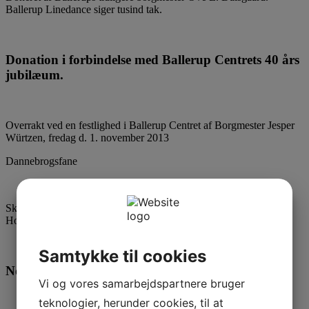
Ballerup Linedance siger tusind tak.
Donation i forbindelse med Ballerup Centrets 40 års
jubilæum.
Overrakt ved en festlighed i Ballerup Centret af Borgmester Jesper
Würtzen, fredag d. 1. november 2013
Dannebrogsfane
Skænket af DANMARKS-SAMFUNDET ved en højtidelighed i
Holmens Kirke på Valdemarsdagen 15. juni 2012
Samtykke til cookies
Nordea Fonden
Vi og vores samarbejdspartnere bruger
teknologier, herunder cookies, til at