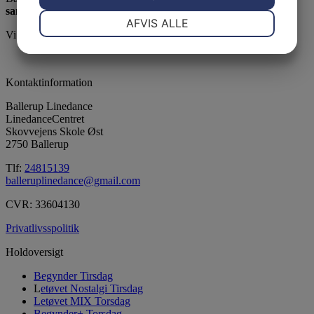
samvær - glæde - motion
NØDVENDIGE
PRÆFERENCER
AFVIS ALLE
Vi er medlem af DGI
JA
NEJ
JA
NEJ
MARKETING
STATISTIK
Kontaktinformation
Ballerup Linedance
LinedanceCentret
Skovvejens Skole Øst
2750 Ballerup
Tlf:
24815139
balleruplinedance@gmail.com
CVR: 33604130
Privatlivsspolitik
Holdoversigt
Begynder Tirsdag
L
etøvet Nostalgi Tirsdag
Letøvet MIX Torsdag
Begynder+ Torsdag