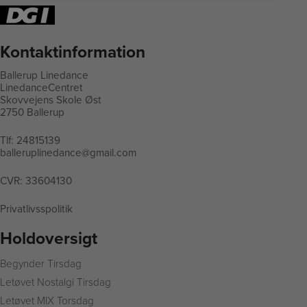
Kontaktinformation
Ballerup Linedance
LinedanceCentret
Skovvejens Skole Øst
2750 Ballerup
Tlf:
24815139
balleruplinedance@gmail.com
CVR: 33604130
Privatlivsspolitik
Holdoversigt
Begynder Tirsdag
L
etøvet Nostalgi Tirsdag
Letøvet MIX Torsdag