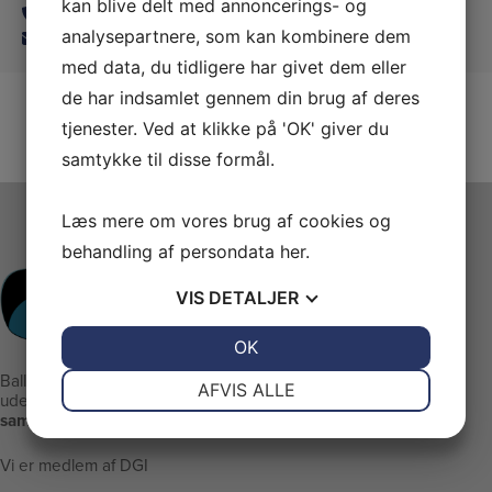
kan blive delt med annoncerings- og
24815139
analysepartnere, som kan kombinere dem
balleruplinedance@gmail.com
med data, du tidligere har givet dem eller
de har indsamlet gennem din brug af deres
tjenester. Ved at klikke på 'OK' giver du
samtykke til disse formål.
Læs mere om vores brug af cookies og
behandling af persondata
her
.
VIS
DETALJER
JA
NEJ
OK
JA
NEJ
Ballerup Linedance er klubben
NØDVENDIGE
PRÆFERENCER
AFVIS ALLE
uden stræben men med:
samvær - glæde - motion
JA
NEJ
JA
NEJ
MARKETING
STATISTIK
Vi er medlem af DGI