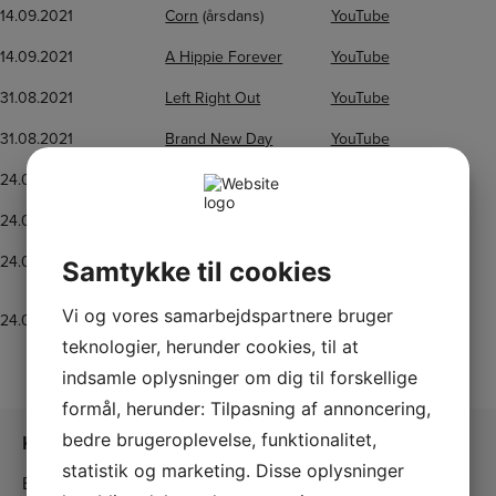
14.09.2021
Corn
(årsdans)
YouTube
14.09.2021
A Hippie Forever
YouTube
31.08.2021
Left Right Out
YouTube
31.08.2021
Brand New Day
YouTube
24.08.2021
Tequila Sundown
YouTube
24.08.2021
Me And Bobby McGee
YouTube
24.08.2021
Vaya Con Dios My
YouTube
Samtykke til cookies
Darling
Vi og vores samarbejdspartnere bruger
24.08.2021
The Little Farmer
YouTube
teknologier, herunder cookies, til at
indsamle oplysninger om dig til forskellige
formål, herunder: Tilpasning af annoncering,
bedre brugeroplevelse, funktionalitet,
Kontakt os
statistik og marketing. Disse oplysninger
Ballerup Linedance