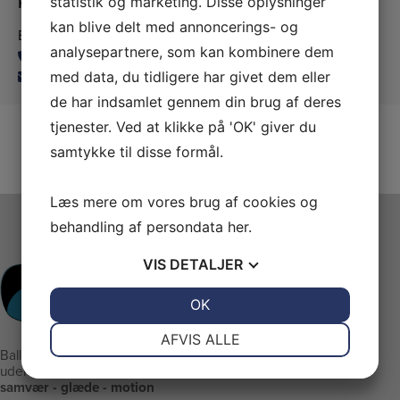
Kontakt os
statistik og marketing. Disse oplysninger
kan blive delt med annoncerings- og
Ballerup Linedance
analysepartnere, som kan kombinere dem
24815139
balleruplinedance@gmail.com
med data, du tidligere har givet dem eller
de har indsamlet gennem din brug af deres
tjenester. Ved at klikke på 'OK' giver du
samtykke til disse formål.
Læs mere om vores brug af cookies og
behandling af persondata
her
.
VIS
DETALJER
JA
NEJ
OK
JA
NEJ
NØDVENDIGE
PRÆFERENCER
AFVIS ALLE
Ballerup Linedance er klubben
JA
NEJ
JA
NEJ
uden stræben men med:
samvær - glæde - motion
MARKETING
STATISTIK