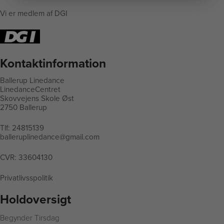
Vi er medlem af DGI
Kontaktinformation
Ballerup Linedance
LinedanceCentret
Skovvejens Skole Øst
2750 Ballerup
Tlf:
24815139
balleruplinedance@gmail.com
CVR: 33604130
Privatlivsspolitik
Holdoversigt
Begynder Tirsdag