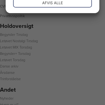
NØDVENDIGE
PRÆFERENCER
AFVIS ALLE
CVR: 33604130
JA
NEJ
JA
NEJ
Privatlivsspolitik
MARKETING
STATISTIK
Holdoversigt
Begynder Tirsdag
L
etøvet Nostalgi Tirsdag
Letøvet MIX Torsdag
Begynder+ Torsdag
Letøvet Torsdag
Danse arkiv
Årsdanse
Trinforståelse
Andet
Nyheder
Hvem er vi?