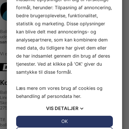
formål, herunder: Tilpasning af annoncering,
bedre brugeroplevelse, funktionalitet,
statistik og marketing. Disse oplysninger
Ballerup Linedance er klubben
kan blive delt med annoncerings- og
uden stræben men med:
analysepartnere, som kan kombinere dem
samvær - glæde - motion
med data, du tidligere har givet dem eller
Vi er medlem af DGI
de har indsamlet gennem din brug af deres
tjenester. Ved at klikke på 'OK' giver du
samtykke til disse formål.
Kontaktinformation
Læs mere om vores brug af cookies og
Ballerup Linedance
behandling af persondata
her
.
LinedanceCentret
Skovvejens Skole Øst
2750 Ballerup
VIS
DETALJER
Tlf:
24815139
JA
NEJ
OK
JA
NEJ
balleruplinedance@gmail.com