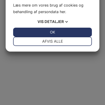
Læs mere om vores brug af cookies og
behandling af persondata
her
.
VIS
DETALJER
JA
NEJ
OK
JA
NEJ
NØDVENDIGE
PRÆFERENCER
AFVIS ALLE
JA
NEJ
JA
NEJ
MARKETING
STATISTIK