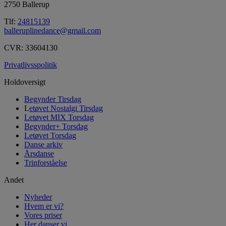
2750 Ballerup
Tlf:
24815139
balleruplinedance@gmail.com
CVR: 33604130
Privatlivsspolitik
Holdoversigt
Begynder Tirsdag
L
etøvet Nostalgi Tirsdag
Letøvet MIX Torsdag
Begynder+ Torsdag
Letøvet Torsdag
Danse arkiv
Årsdanse
Trinforståelse
Andet
Nyheder
Hvem er vi?
Vores priser
Her danser vi