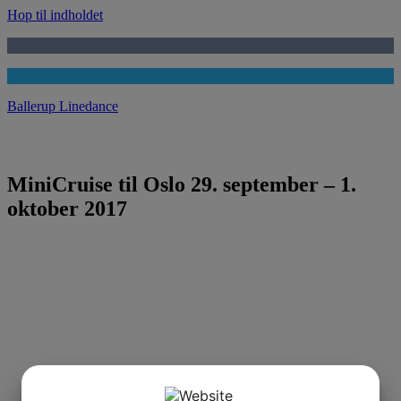
Hop til indholdet
Ballerup Linedance
MiniCruise til Oslo 29. september – 1.
oktober 2017