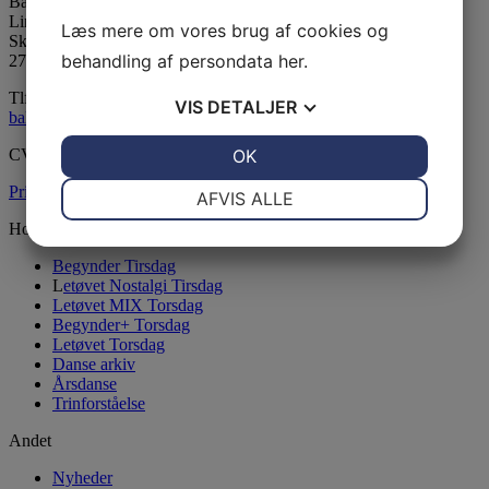
Ballerup Linedance
LinedanceCentret
Læs mere om vores brug af cookies og
Skovvejens Skole Øst
behandling af persondata
her
.
2750 Ballerup
Tlf:
24815139
VIS
DETALJER
balleruplinedance@gmail.com
JA
NEJ
OK
JA
NEJ
CVR: 33604130
NØDVENDIGE
PRÆFERENCER
Privatlivsspolitik
AFVIS ALLE
Holdoversigt
JA
NEJ
JA
NEJ
Begynder Tirsdag
MARKETING
STATISTIK
L
etøvet Nostalgi Tirsdag
Letøvet MIX Torsdag
Begynder+ Torsdag
Letøvet Torsdag
Danse arkiv
Årsdanse
Trinforståelse
Andet
Nyheder