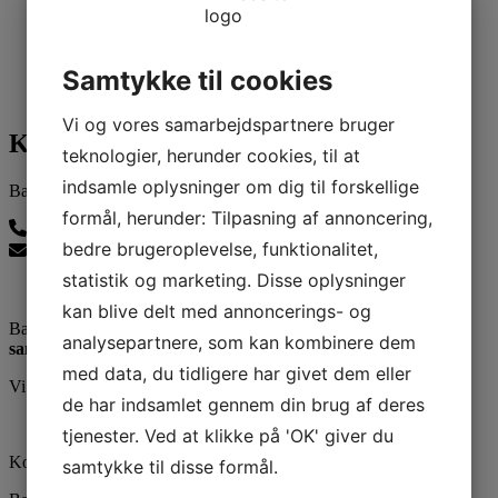
Samtykke til cookies
Vi og vores samarbejdspartnere bruger
Kontakt os
teknologier, herunder cookies, til at
indsamle oplysninger om dig til forskellige
Ballerup Linedance
formål, herunder: Tilpasning af annoncering,
24815139
bedre brugeroplevelse, funktionalitet,
balleruplinedance@gmail.com
statistik og marketing. Disse oplysninger
kan blive delt med annoncerings- og
Ballerup Linedance er klubben uden stræben men med:
analysepartnere, som kan kombinere dem
samvær - glæde - motion
med data, du tidligere har givet dem eller
Vi er medlem af DGI
de har indsamlet gennem din brug af deres
tjenester. Ved at klikke på 'OK' giver du
Kontaktinformation
samtykke til disse formål.