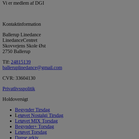
Vi er medlem af DGI
Kontaktinformation
Ballerup Linedance
LinedanceCentret
Skovvejens Skole Øst
2750 Ballerup
Tlf:
24815139
balleruplinedance@gmail.com
CVR: 33604130
Privatlivsspolitik
Holdoversigt
Begynder Tirsdag
L
etøvet Nostalgi Tirsdag
Letøvet MIX Torsdag
Begynder+ Torsdag
Letøvet Torsdag
Danse arkiv