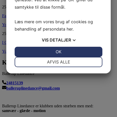
samtykke til disse formål.
25.08.2020
Family
Læs mere om vores brug af cookies og
YouTube
behandling af persondata
her
.
25.08.2020
VIS
DETALJER
I Close My Eyes
JA
NEJ
OK
JA
NEJ
YouTube
NØDVENDIGE
PRÆFERENCER
Kontakt os
AFVIS ALLE
JA
NEJ
JA
NEJ
Ballerup Linedance
MARKETING
STATISTIK
24815139
balleruplinedance@gmail.com
Ballerup Linedance er klubben uden stræben men med:
samvær - glæde - motion