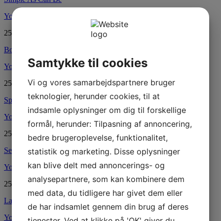
YouTube
25.08.2020
Bonaparte’s Retraet
Samtykke til cookies
YouTube
Vi og vores samarbejdspartnere bruger
25.08.2020
teknologier, herunder cookies, til at
Spread My Wings & Fly
indsamle oplysninger om dig til forskellige
YouTube
formål, herunder: Tilpasning af annoncering,
25.08.2020
bedre brugeroplevelse, funktionalitet,
Senorita la la la
statistik og marketing. Disse oplysninger
kan blive delt med annoncerings- og
YouTube
analysepartnere, som kan kombinere dem
25.08.2020
med data, du tidligere har givet dem eller
La Fiesta Cubana
de har indsamlet gennem din brug af deres
YouTube
tjenester. Ved at klikke på 'OK' giver du