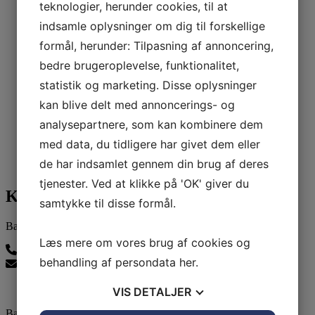
teknologier, herunder cookies, til at
indsamle oplysninger om dig til forskellige
formål, herunder: Tilpasning af annoncering,
bedre brugeroplevelse, funktionalitet,
statistik og marketing. Disse oplysninger
kan blive delt med annoncerings- og
analysepartnere, som kan kombinere dem
med data, du tidligere har givet dem eller
de har indsamlet gennem din brug af deres
tjenester. Ved at klikke på 'OK' giver du
Kontakt os
samtykke til disse formål.
Ballerup Linedance
Læs mere om vores brug af cookies og
24815139
behandling af persondata
her
.
balleruplinedance@gmail.com
VIS
DETALJER
Ballerup Linedance er klubben uden stræben men med: