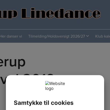
Her danser vi
Tilmelding/Holdoversigt 2026/27
Klub ka
erup
val 2019
Samtykke til cookies