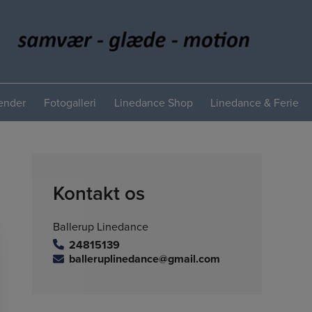
lender
Fotogalleri
Linedance Shop
Linedance & Ferie
Kontakt os
Ballerup Linedance
24815139
balleruplinedance@gmail.com