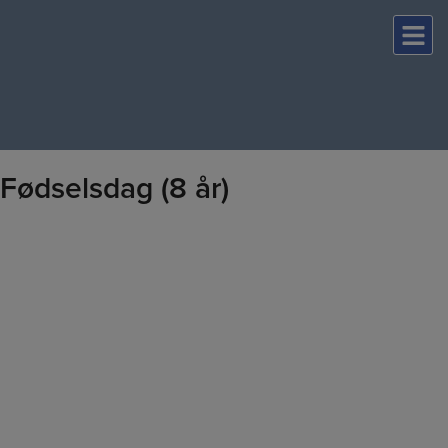
Hop
til
indholdet
Fødselsdag (8 år)