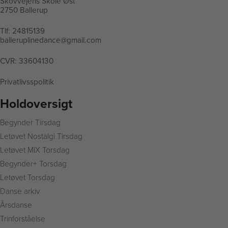
Skovvejens Skole Øst
2750 Ballerup
Tlf:
24815139
balleruplinedance@gmail.com
CVR: 33604130
Privatlivsspolitik
Holdoversigt
Begynder Tirsdag
L
etøvet Nostalgi Tirsdag
Letøvet MIX Torsdag
Begynder+ Torsdag
Letøvet Torsdag
Danse arkiv
Årsdanse
Trinforståelse