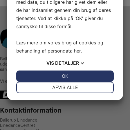
med data, du tidligere har givet dem eller
de har indsamlet gennem din brug af deres
tjenester. Ved at klikke på 'OK' giver du
samtykke til disse formål.
Læs mere om vores brug af cookies og
behandling af persondata
her
.
Ballerup Linedance er klubben
VIS
DETALJER
uden stræben men med:
samvær - glæde - motion
JA
NEJ
OK
JA
NEJ
Vi er medlem af DGI
NØDVENDIGE
PRÆFERENCER
AFVIS ALLE
JA
NEJ
JA
NEJ
MARKETING
STATISTIK
Kontaktinformation
Ballerup Linedance
LinedanceCentret