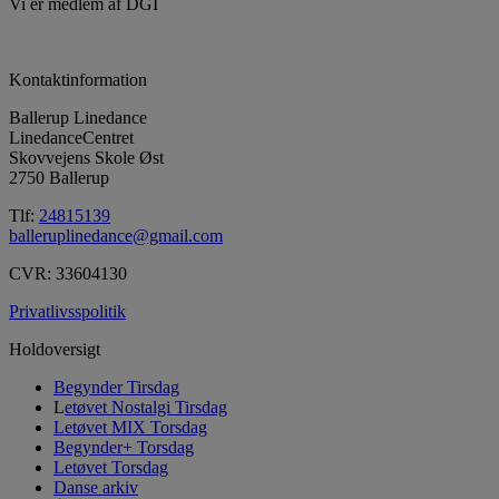
Vi er medlem af DGI
Kontaktinformation
Ballerup Linedance
LinedanceCentret
Skovvejens Skole Øst
2750 Ballerup
Tlf:
24815139
balleruplinedance@gmail.com
CVR: 33604130
Privatlivsspolitik
Holdoversigt
Begynder Tirsdag
L
etøvet Nostalgi Tirsdag
Letøvet MIX Torsdag
Begynder+ Torsdag
Letøvet Torsdag
Danse arkiv