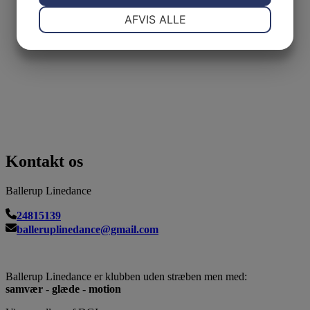
NØDVENDIGE
PRÆFERENCER
AFVIS ALLE
JA
NEJ
JA
NEJ
MARKETING
STATISTIK
Kontakt os
Ballerup Linedance
24815139
balleruplinedance@gmail.com
Ballerup Linedance er klubben uden stræben men med:
samvær - glæde - motion