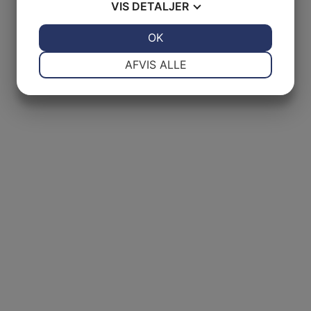
VIS
DETALJER
JA
NEJ
OK
JA
NEJ
NØDVENDIGE
PRÆFERENCER
AFVIS ALLE
JA
NEJ
JA
NEJ
MARKETING
STATISTIK