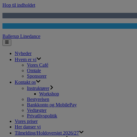
Hop til indholdet
Ballerup Linedance
Nyheder
Hvem er vi
Vores Café
Omtale
Sponsorer
Kontakt os
Instruktører
Workshop
Bestyrelsen
Bankkonto og MobilePay
Vedtægter
Privatlivspolitik
Vores priser
Her danser vi
Tilmelding/Holdoversigt 2026/27