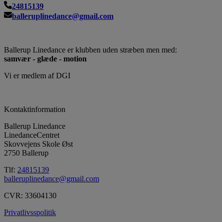
24815139
balleruplinedance@gmail.com
Ballerup Linedance er klubben uden stræben men med:
samvær - glæde - motion
Vi er medlem af DGI
Kontaktinformation
Ballerup Linedance
LinedanceCentret
Skovvejens Skole Øst
2750 Ballerup
Tlf:
24815139
balleruplinedance@gmail.com
CVR: 33604130
Privatlivsspolitik