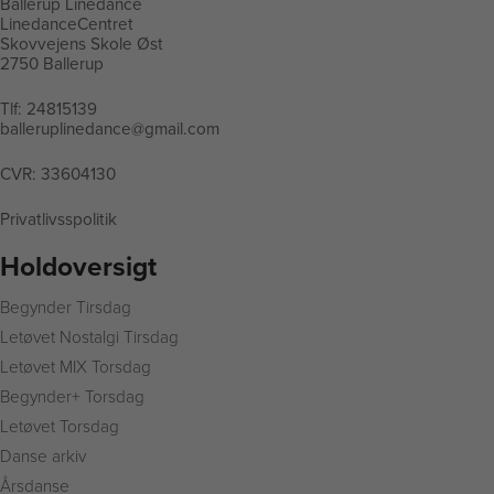
Ballerup Linedance
LinedanceCentret
Skovvejens Skole Øst
2750 Ballerup
Tlf:
24815139
balleruplinedance@gmail.com
CVR: 33604130
Privatlivsspolitik
Holdoversigt
Begynder Tirsdag
L
etøvet Nostalgi Tirsdag
Letøvet MIX Torsdag
Begynder+ Torsdag
Letøvet Torsdag
Danse arkiv
Årsdanse