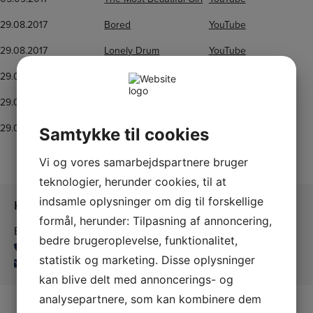
29.08.2017
Bored
YouTube
29.08.2017
Lonely Drum
YouTube
29.08.2017
Left In The Dark
YouTube
29.08.2017
Blue Birds
YouTube
29.08.2017
Come Dance With Me
YouTube
Samtykke til cookies
Vi og vores samarbejdspartnere bruger
teknologier, herunder cookies, til at
indsamle oplysninger om dig til forskellige
Kontakt os
formål, herunder: Tilpasning af annoncering,
Ballerup Linedance
bedre brugeroplevelse, funktionalitet,
24815139
statistik og marketing. Disse oplysninger
balleruplinedance@gmail.com
kan blive delt med annoncerings- og
analysepartnere, som kan kombinere dem