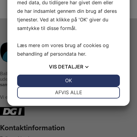
med data, du tidligere har givet dem eller
de har indsamlet gennem din brug af deres
tjenester. Ved at klikke på 'OK' giver du
samtykke til disse formål.
Læs mere om vores brug af cookies og
behandling af persondata
her
.
VIS
DETALJER
Ballerup Linedance er klubben
uden stræben men med:
JA
NEJ
OK
JA
NEJ
samvær - glæde - motion
NØDVENDIGE
PRÆFERENCER
AFVIS ALLE
Vi er medlem af DGI
JA
NEJ
JA
NEJ
MARKETING
STATISTIK
Kontaktinformation