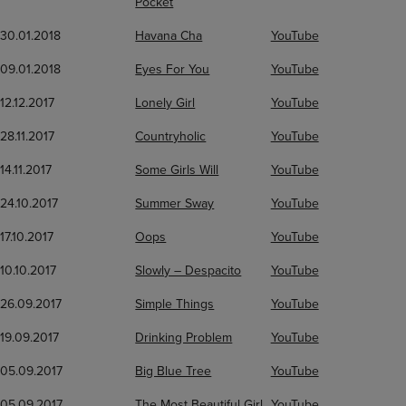
Pocket
30.01.2018
Havana Cha
YouTube
09.01.2018
Eyes For You
YouTube
12.12.2017
Lonely Girl
YouTube
28.11.2017
Countryholic
YouTube
14.11.2017
Some Girls Will
YouTube
24.10.2017
Summer Sway
YouTube
17.10.2017
Oops
YouTube
10.10.2017
Slowly – Despacito
YouTube
26.09.2017
Simple Things
YouTube
19.09.2017
Drinking Problem
YouTube
05.09.2017
Big Blue Tree
YouTube
05.09.2017
The Most Beautiful Girl
YouTube