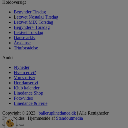
Holdoversigt
Begynder Tirsdag
L
etøvet Nostalgi Tirsdag
Letøvet MIX Torsdag
Begynder+ Torsdag
Letøvet Torsdag
Danse arkiv
Årsdanse
Trinforståelse
Andet
Nyheder
Hvem er vi?
Vores priser
Her danser vi
Klub kalender
Linedance Shop
Foto/video
Linedance & Ferie
Copyright © 2023 |
balleruplinedance.dk
| Alle Rettigheder
Forbeholdes | Hjemmeside af
Standoutmedia