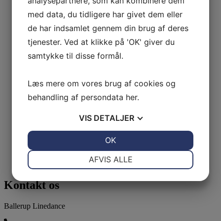
analysepartnere, som kan kombinere dem
med data, du tidligere har givet dem eller
de har indsamlet gennem din brug af deres
tjenester. Ved at klikke på 'OK' giver du
samtykke til disse formål.
Læs mere om vores brug af cookies og
behandling af persondata
her
.
VIS
DETALJER
JA
NEJ
OK
JA
NEJ
NØDVENDIGE
PRÆFERENCER
AFVIS ALLE
JA
NEJ
JA
NEJ
Kontakt os
MARKETING
STATISTIK
Ballerup Linedance