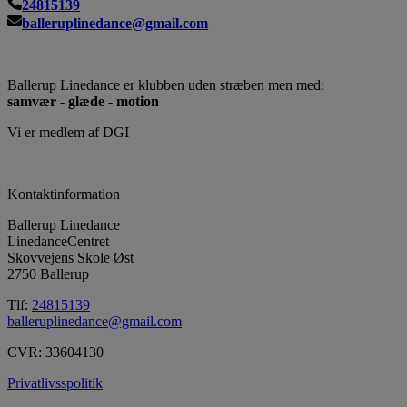
24815139
balleruplinedance@gmail.com
Ballerup Linedance er klubben uden stræben men med:
samvær - glæde - motion
Vi er medlem af DGI
Kontaktinformation
Ballerup Linedance
LinedanceCentret
Skovvejens Skole Øst
2750 Ballerup
Tlf:
24815139
balleruplinedance@gmail.com
CVR: 33604130
Privatlivsspolitik