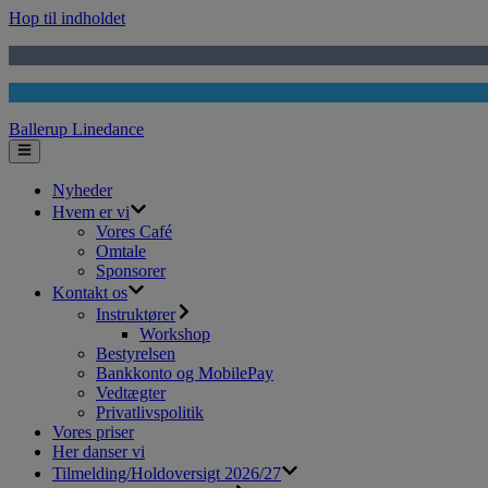
Hop til indholdet
Ballerup Linedance
Nyheder
Hvem er vi
Vores Café
Omtale
Sponsorer
Kontakt os
Instruktører
Workshop
Bestyrelsen
Bankkonto og MobilePay
Vedtægter
Privatlivspolitik
Vores priser
Her danser vi
Tilmelding/Holdoversigt 2026/27