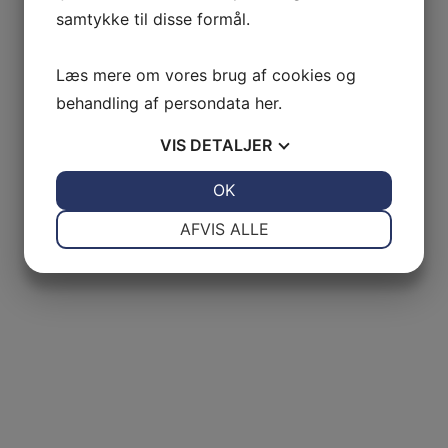
samtykke til disse formål.
Læs mere om vores brug af cookies og
behandling af persondata
her
.
VIS
DETALJER
JA
NEJ
OK
JA
NEJ
NØDVENDIGE
PRÆFERENCER
AFVIS ALLE
JA
NEJ
JA
NEJ
MARKETING
STATISTIK