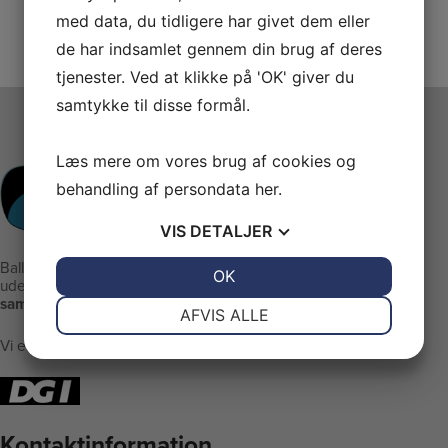
med data, du tidligere har givet dem eller
de har indsamlet gennem din brug af deres
tjenester. Ved at klikke på 'OK' giver du
samtykke til disse formål.
Læs mere om vores brug af cookies og
behandling af persondata
her
.
VIS
DETALJER
Ballerup Linedance er klubben
JA
NEJ
OK
JA
NEJ
uden stræben men med:
samvær - glæde - motion
NØDVENDIGE
PRÆFERENCER
AFVIS ALLE
Vi er medlem af DGI
JA
NEJ
JA
NEJ
MARKETING
STATISTIK
Kontaktinformation