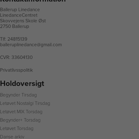
Ballerup Linedance
LinedanceCentret
Skovvejens Skole Øst
2750 Ballerup
Tlf:
24815139
balleruplinedance@gmail.com
CVR: 33604130
Privatlivsspolitik
Holdoversigt
Begynder Tirsdag
L
etøvet Nostalgi Tirsdag
Letøvet MIX Torsdag
Begynder+ Torsdag
Letøvet Torsdag
Danse arkiv