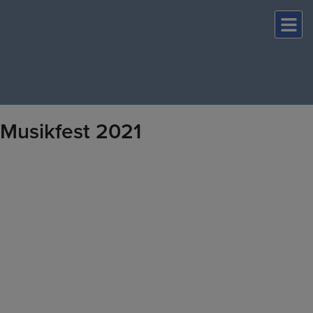
Hop
til
indholdet
Musikfest 2021