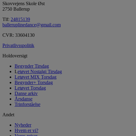
Skovvejens Skole Øst
2750 Ballerup
Tlf:
24815139
balleruplinedance@gmail.com
CVR: 33604130
Privatlivsspolitik
Holdoversigt
Begynder Tirsdag
L
etøvet Nostalgi Tirsdag
Letøvet MIX Torsdag
Begynder+ Torsdag
Letøvet Torsdag
Danse arkiv
Årsdanse
Trinforståelse
Andet
Nyheder
Hvem er vi?
Vores priser