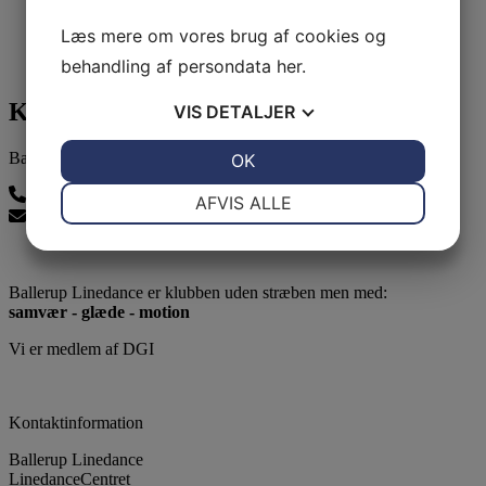
Læs mere om vores brug af cookies og
behandling af persondata
her
.
Kontakt os
VIS
DETALJER
Ballerup Linedance
JA
NEJ
OK
JA
NEJ
NØDVENDIGE
PRÆFERENCER
24815139
AFVIS ALLE
balleruplinedance@gmail.com
JA
NEJ
JA
NEJ
MARKETING
STATISTIK
Ballerup Linedance er klubben uden stræben men med:
samvær - glæde - motion
Vi er medlem af DGI
Kontaktinformation
Ballerup Linedance
LinedanceCentret