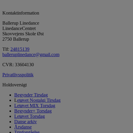
Kontaktinformation
Ballerup Linedance
LinedanceCentret
Skovvejens Skole Øst
2750 Ballerup
Tlf:
24815139
balleruplinedance@gmail.com
CVR: 33604130
Privatlivsspolitik
Holdoversigt
Begynder Tirsdag
L
etøvet Nostalgi Tirsdag
Letøvet MIX Torsdag
Begynder+ Torsdag
Letøvet Torsdag
Danse arkiv
Årsdanse
Trinforståelse