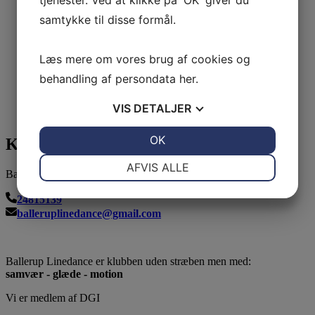
samtykke til disse formål.
Læs mere om vores brug af cookies og
behandling af persondata
her
.
VIS
DETALJER
JA
NEJ
OK
JA
NEJ
Kontakt os
NØDVENDIGE
PRÆFERENCER
AFVIS ALLE
Ballerup Linedance
JA
NEJ
JA
NEJ
24815139
MARKETING
STATISTIK
balleruplinedance@gmail.com
Ballerup Linedance er klubben uden stræben men med:
samvær - glæde - motion
Vi er medlem af DGI