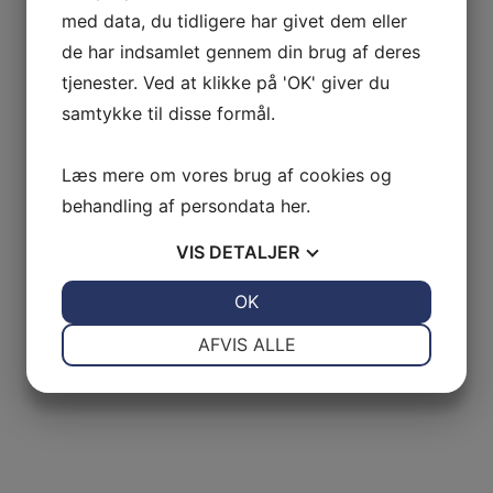
med data, du tidligere har givet dem eller
de har indsamlet gennem din brug af deres
tjenester. Ved at klikke på 'OK' giver du
samtykke til disse formål.
Læs mere om vores brug af cookies og
behandling af persondata
her
.
VIS
DETALJER
JA
NEJ
OK
JA
NEJ
NØDVENDIGE
PRÆFERENCER
AFVIS ALLE
JA
NEJ
JA
NEJ
MARKETING
STATISTIK