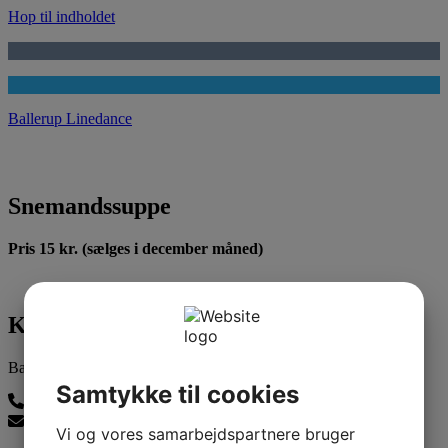
Hop til indholdet
Ballerup Linedance
Snemandssuppe
Pris 15 kr. (sælges i december måned)
Kontakt os
Ballerup Linedance
Samtykke til cookies
24815139
balleruplinedance@gmail.com
Vi og vores samarbejdspartnere bruger