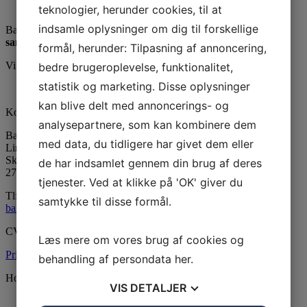
teknologier, herunder cookies, til at
indsamle oplysninger om dig til forskellige
Ballerup Linedance er klubben uden stræben men med:
samvær - glæde - motion
formål, herunder: Tilpasning af annoncering,
Vi er medlem af DGI
bedre brugeroplevelse, funktionalitet,
statistik og marketing. Disse oplysninger
kan blive delt med annoncerings- og
Kontaktinformation
analysepartnere, som kan kombinere dem
Ballerup Linedance
med data, du tidligere har givet dem eller
LinedanceCentret
Skovvejens Skole Øst
de har indsamlet gennem din brug af deres
2750 Ballerup
tjenester. Ved at klikke på 'OK' giver du
Tlf:
24815139
samtykke til disse formål.
balleruplinedance@gmail.com
CVR: 33604130
Læs mere om vores brug af cookies og
Privatlivsspolitik
behandling af persondata
her
.
Holdoversigt
VIS
DETALJER
Begynder Tirsdag