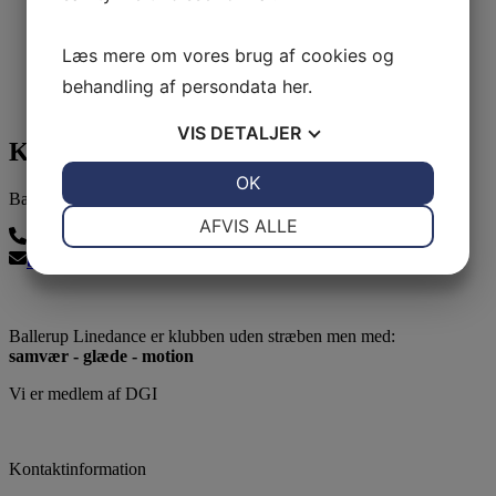
Læs mere om vores brug af cookies og
behandling af persondata
her
.
VIS
DETALJER
Kontakt os
JA
NEJ
OK
JA
NEJ
Ballerup Linedance
NØDVENDIGE
PRÆFERENCER
AFVIS ALLE
24815139
JA
NEJ
JA
NEJ
balleruplinedance@gmail.com
MARKETING
STATISTIK
Ballerup Linedance er klubben uden stræben men med:
samvær - glæde - motion
Vi er medlem af DGI
Kontaktinformation