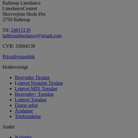
Ballerup Linedance
LinedanceCentret
Skovvejens Skole Øst
2750 Ballerup
Tlf:
24815139
balleruplinedance@gmail.com
CVR: 33604130
Privatlivsspolitik
Holdoversigt
Begynder Tirsdag
L
etøvet Nostalgi Tirsdag
Letøvet MIX Torsdag
Begynder+ Torsdag
Letøvet Torsdag
Danse arkiv
Årsdanse
Trinforståelse
Andet
Nyheder