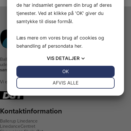
de har indsamlet gennem din brug af deres
tjenester. Ved at klikke på 'OK' giver du
samtykke til disse formål.
Læs mere om vores brug af cookies og
behandling af persondata
her
.
VIS
DETALJER
Ballerup Linedance er klubben
uden stræben men med:
samvær - glæde - motion
JA
NEJ
OK
JA
NEJ
NØDVENDIGE
PRÆFERENCER
Vi er medlem af DGI
AFVIS ALLE
JA
NEJ
JA
NEJ
MARKETING
STATISTIK
Kontaktinformation
Ballerup Linedance
LinedanceCentret