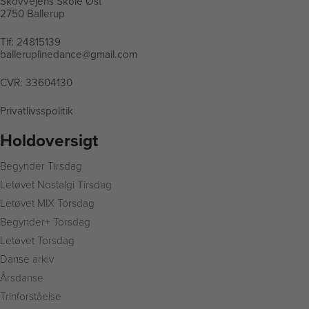
Skovvejens Skole Øst
2750 Ballerup
Tlf:
24815139
balleruplinedance@gmail.com
CVR: 33604130
Privatlivsspolitik
Holdoversigt
Begynder Tirsdag
L
etøvet Nostalgi Tirsdag
Letøvet MIX Torsdag
Begynder+ Torsdag
Letøvet Torsdag
Danse arkiv
Årsdanse
Trinforståelse