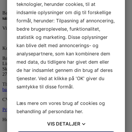
teknologier, herunder cookies, til at
indsamle oplysninger om dig til forskellige
Ballerup Linedance er klubben uden stræben men med:
samvær - glæde - motion
formål, herunder: Tilpasning af annoncering,
Vi er medlem af DGI
bedre brugeroplevelse, funktionalitet,
statistik og marketing. Disse oplysninger
kan blive delt med annoncerings- og
Kontaktinformation
analysepartnere, som kan kombinere dem
Ballerup Linedance
med data, du tidligere har givet dem eller
LinedanceCentret
Skovvejens Skole Øst
de har indsamlet gennem din brug af deres
2750 Ballerup
tjenester. Ved at klikke på 'OK' giver du
Tlf:
24815139
samtykke til disse formål.
balleruplinedance@gmail.com
CVR: 33604130
Læs mere om vores brug af cookies og
Privatlivsspolitik
behandling af persondata
her
.
Holdoversigt
VIS
DETALJER
Begynder Tirsdag