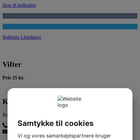
Hop til indholdet
Ballerup Linedance
Vifter
Pris 35 kr.
Kontakt os
Ballerup Linedance
Samtykke til cookies
24815139
balleruplinedance@gmail.com
Vi og vores samarbejdspartnere bruger