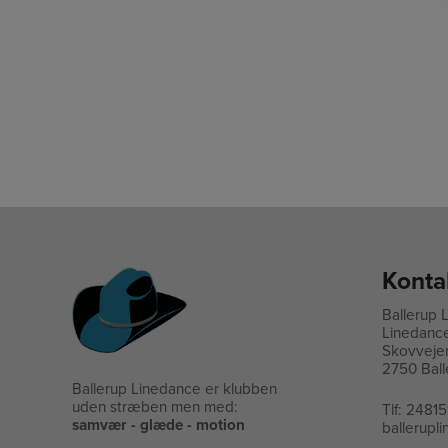
Konta
Ballerup 
Linedanc
Skovveje
2750 Ball
Ballerup Linedance er klubben
uden stræben men med:
Tlf:
24815
samvær - glæde - motion
ballerup