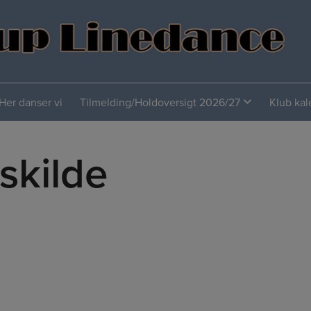
Her danser vi
Tilmelding/Holdoversigt 2026/27
Klub ka
skilde