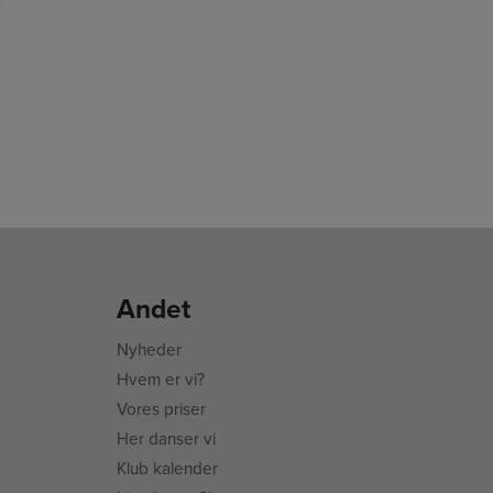
Andet
Nyheder
Hvem er vi?
Vores priser
Her danser vi
Klub kalender