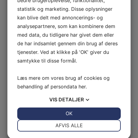
bedre brugeroplevelse, funktionalitet,
statistik og marketing. Disse oplysninger
kan blive delt med annoncerings- og
analysepartnere, som kan kombinere dem
med data, du tidligere har givet dem eller
de har indsamlet gennem din brug af deres
tjenester. Ved at klikke på 'OK' giver du
samtykke til disse formål.
Læs mere om vores brug af cookies og
behandling af persondata
her
.
VIS
DETALJER
JA
NEJ
OK
JA
NEJ
NØDVENDIGE
PRÆFERENCER
AFVIS ALLE
JA
NEJ
JA
NEJ