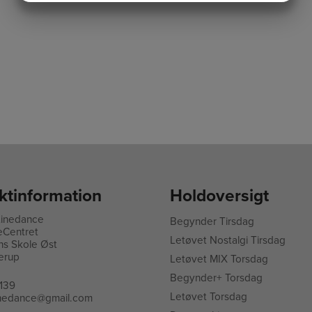
MARKETING
STATISTIK
ktinformation
Holdoversigt
Linedance
Begynder Tirsdag
eCentret
L
etøvet Nostalgi Tirsdag
ns Skole Øst
erup
Letøvet MIX Torsdag
Begynder+ Torsdag
139
Letøvet Torsdag
linedance@gmail.com