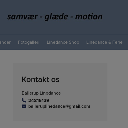
lender
Fotogalleri
Linedance Shop
Linedance & Ferie
Kontakt os
Ballerup Linedance
24815139
balleruplinedance@gmail.com