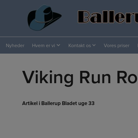
Hop
til
indholdet
Nyheder
Hvem er vi
Kontakt os
Vores priser
Viking Run Ro
Artikel i Ballerup Bladet uge 33