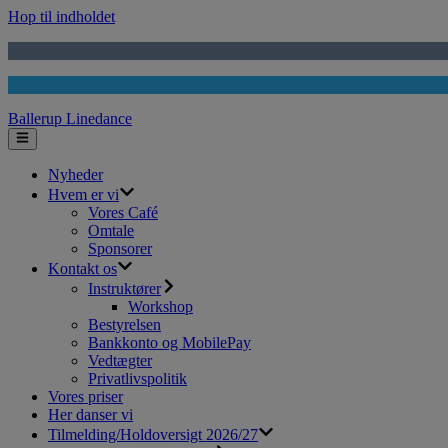
Hop til indholdet
Ballerup Linedance
Nyheder
Hvem er vi
Vores Café
Omtale
Sponsorer
Kontakt os
Instruktører
Workshop
Bestyrelsen
Bankkonto og MobilePay
Vedtægter
Privatlivspolitik
Vores priser
Her danser vi
Tilmelding/Holdoversigt 2026/27