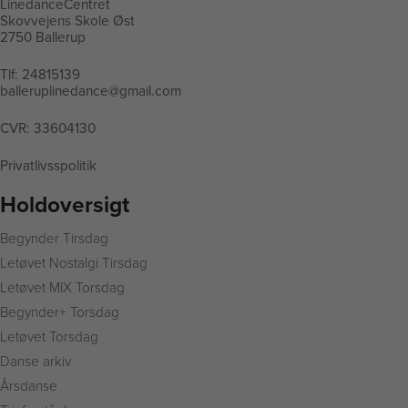
LinedanceCentret
Skovvejens Skole Øst
2750 Ballerup
Tlf:
24815139
balleruplinedance@gmail.com
CVR: 33604130
Privatlivsspolitik
Holdoversigt
Begynder Tirsdag
L
etøvet Nostalgi Tirsdag
Letøvet MIX Torsdag
Begynder+ Torsdag
Letøvet Torsdag
Danse arkiv
Årsdanse