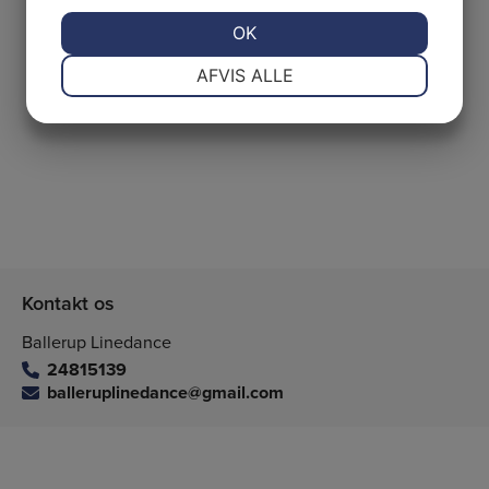
JA
NEJ
OK
JA
NEJ
NØDVENDIGE
PRÆFERENCER
AFVIS ALLE
JA
NEJ
JA
NEJ
MARKETING
STATISTIK
Kontakt os
Ballerup Linedance
24815139
balleruplinedance@gmail.com