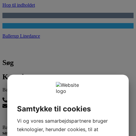
Hop til indholdet
Ballerup Linedance
Søg
Kontakt os
Ballerup Linedance
24815139
balleruplinedance@gmail.com
Samtykke til cookies
Vi og vores samarbejdspartnere bruger
Ballerup Linedance er klubben uden stræben men med:
teknologier, herunder cookies, til at
samvær - glæde - motion