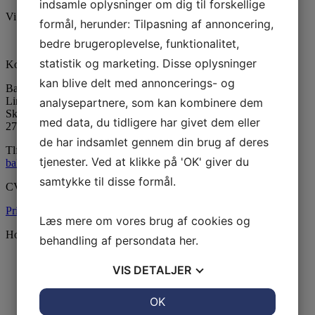
indsamle oplysninger om dig til forskellige
Vi er medlem af DGI
formål, herunder: Tilpasning af annoncering,
bedre brugeroplevelse, funktionalitet,
statistik og marketing. Disse oplysninger
Kontaktinformation
kan blive delt med annoncerings- og
Ballerup Linedance
LinedanceCentret
analysepartnere, som kan kombinere dem
Skovvejens Skole Øst
med data, du tidligere har givet dem eller
2750 Ballerup
de har indsamlet gennem din brug af deres
Tlf:
24815139
tjenester. Ved at klikke på 'OK' giver du
balleruplinedance@gmail.com
samtykke til disse formål.
CVR: 33604130
Privatlivsspolitik
Læs mere om vores brug af cookies og
Holdoversigt
behandling af persondata
her
.
Begynder Tirsdag
VIS
DETALJER
L
etøvet Nostalgi Tirsdag
Letøvet MIX Torsdag
Begynder+ Torsdag
JA
NEJ
OK
JA
NEJ
Letøvet Torsdag