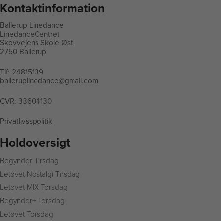
Kontaktinformation
Ballerup Linedance
LinedanceCentret
Skovvejens Skole Øst
2750 Ballerup
Tlf:
24815139
balleruplinedance@gmail.com
CVR: 33604130
Privatlivsspolitik
Holdoversigt
Begynder Tirsdag
L
etøvet Nostalgi Tirsdag
Letøvet MIX Torsdag
Begynder+ Torsdag
Letøvet Torsdag