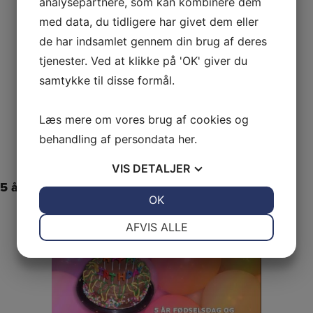
analysepartnere, som kan kombinere dem
med data, du tidligere har givet dem eller
de har indsamlet gennem din brug af deres
tjenester. Ved at klikke på 'OK' giver du
samtykke til disse formål.
Læs mere om vores brug af cookies og
behandling af persondata
her
.
VIS
DETALJER
5 års fødselsdag og Linedance Café 10. april 2016
JA
NEJ
OK
JA
NEJ
NØDVENDIGE
PRÆFERENCER
AFVIS ALLE
JA
NEJ
JA
NEJ
MARKETING
STATISTIK